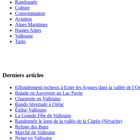
Randonnée
Culture
Consommation
Aviation
Alpes Maritimes
Hautes Alpes
Vallouise
Turin
Derniers articles
Effondrement rocheux à Entre les Aygues dans la vallée de l’O
Balade en Auvergne au Lac Pavin
Charpente en Vallouise
Rando hivernale à Oréac
Église Vallouise
La Grande Fête de Vallouise
Randonnée le long de la vallée de la Clarée (Névache)
Refuge des Bans
Marché de Vallouise
Neige en Vallouise