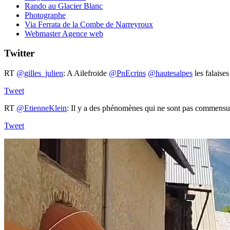
Rando au Glacier Blanc
Photographe
Via Ferrata de la Combe de Narreyroux
Webmaster Agence web
Twitter
RT
@gilles_julien
: A Ailefroide ⁦
@PnEcrins
⁩ ⁦
@hautesalpes
⁩ les falais
Tweet
RT
@EtienneKlein
: Il y a des phénomènes qui ne sont pas commensur
Tweet