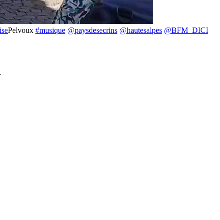
ise
Pelvoux
#musique
@paysdesecrins
@hautesalpes
@BFM_DICI
…