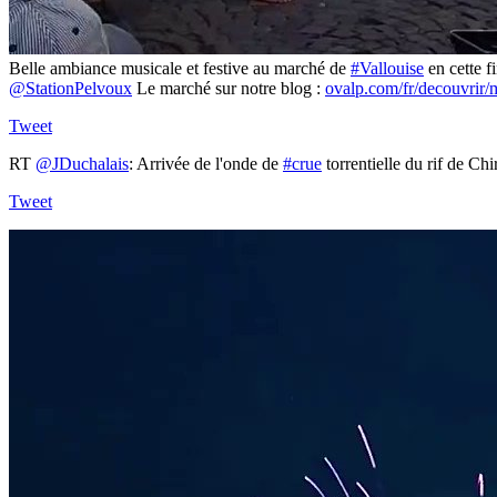
Belle ambiance musicale et festive au marché de
#Vallouise
en cette f
@StationPelvoux
Le marché sur notre blog :
ovalp.com/fr/decouvrir
Tweet
RT
@JDuchalais
: Arrivée de l'onde de
#crue
torrentielle du rif de Ch
Tweet