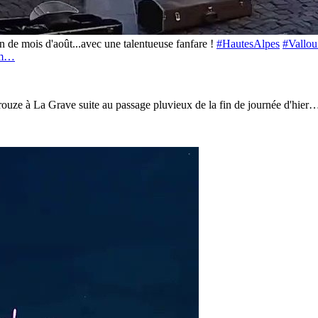
in de mois d'août...avec une talentueuse fanfare !
#HautesAlpes
#Vallou
/m…
irouze à La Grave suite au passage pluvieux de la fin de journée d'hier