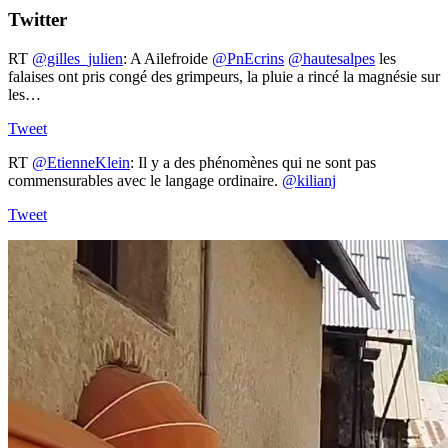
Twitter
RT
@gilles_julien
: A Ailefroide ⁦
@PnEcrins
⁩ ⁦
@hautesalpes
⁩ les
falaises ont pris congé des grimpeurs, la pluie a rincé la magnésie sur
les…
Tweet
RT
@EtienneKlein
: Il y a des phénomènes qui ne sont pas
commensurables avec le langage ordinaire.
@kilianj
Tweet