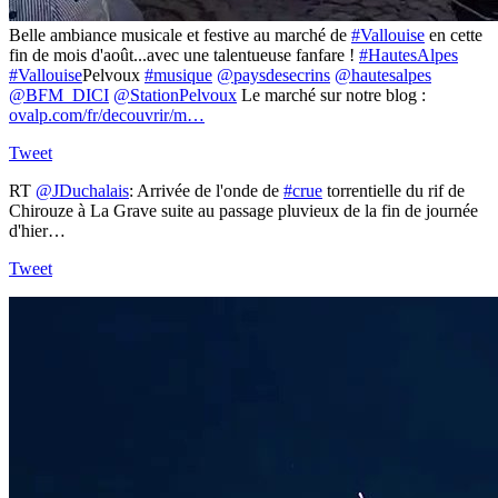
Belle ambiance musicale et festive au marché de
#Vallouise
en cette
fin de mois d'août...avec une talentueuse fanfare !
#HautesAlpes
#Vallouise
Pelvoux
#musique
@paysdesecrins
@hautesalpes
@BFM_DICI
@StationPelvoux
Le marché sur notre blog :
ovalp.com/fr/decouvrir/m…
Tweet
RT
@JDuchalais
: Arrivée de l'onde de
#crue
torrentielle du rif de
Chirouze à La Grave suite au passage pluvieux de la fin de journée
d'hier…
Tweet