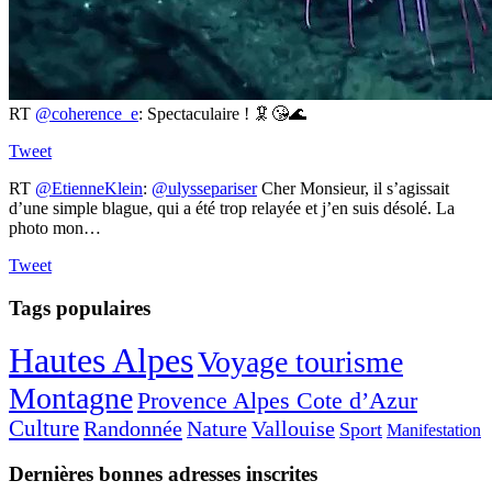
RT
@coherence_e
: Spectaculaire ! 🦑😘🌊
Tweet
RT
@EtienneKlein
:
@ulyssepariser
Cher Monsieur, il s’agissait
d’une simple blague, qui a été trop relayée et j’en suis désolé. La
photo mon…
Tweet
Tags populaires
Hautes Alpes
Voyage tourisme
Montagne
Provence Alpes Cote d’Azur
Culture
Randonnée
Nature
Vallouise
Sport
Manifestation
Dernières bonnes adresses inscrites