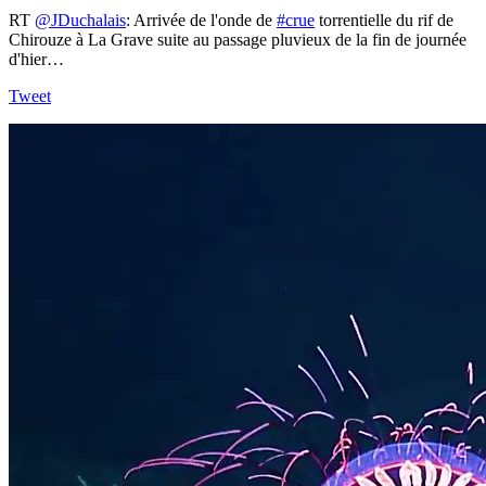
RT
@JDuchalais
: Arrivée de l'onde de
#crue
torrentielle du rif de
Chirouze à La Grave suite au passage pluvieux de la fin de journée
d'hier…
Tweet