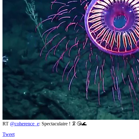
RT
@coherence_e
: Spectaculaire ! 🦑😘🌊
Tweet