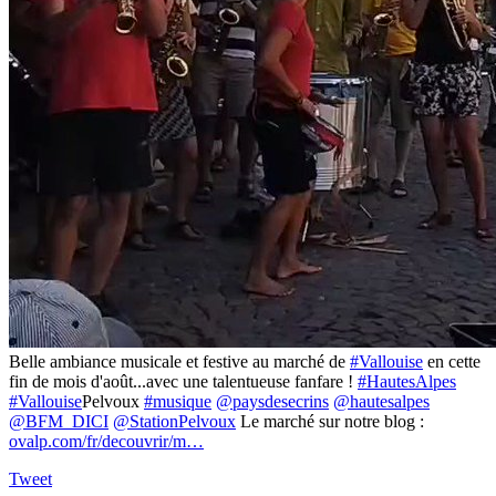
Belle ambiance musicale et festive au marché de
#Vallouise
en cette
fin de mois d'août...avec une talentueuse fanfare !
#HautesAlpes
#Vallouise
Pelvoux
#musique
@paysdesecrins
@hautesalpes
@BFM_DICI
@StationPelvoux
Le marché sur notre blog :
ovalp.com/fr/decouvrir/m…
Tweet