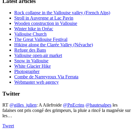
Latest articles
Rock collapse in the Vallouise valley (French Alps)
Stroll in Auvergne at Lac Pavin
Wooden construction in Vallouise
Winter hike in Oréac
Vallouise Church
The Great Vallouise Festival
Hiking along the Clarée Valley (Névache)
Refuge des Bans
Vallouise open-air market
Snow in Vallouise
White Glacier Hike
Photographer
Combe de Narreyroux Via Ferrata
Webmaster web agency
Twitter
RT
@gilles_julien
: A Ailefroide ⁦
@PnEcrins
⁩ ⁦
@hautesalpes
⁩ les
falaises ont pris congé des grimpeurs, la pluie a rincé la magnésie sur
les…
Tweet