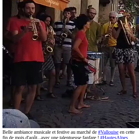
Belle ambiance musicale et festive au marché de
#Vallouise
en cette
fin de mois d'août...avec une talentueuse fanfare !
#HautesAlpes