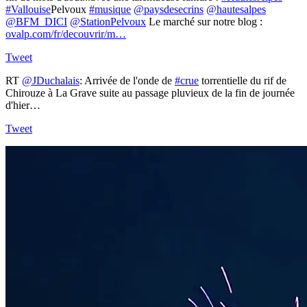
#Vallouise
Pelvoux
#musique
@paysdesecrins
@hautesalpes
@BFM_DICI
@StationPelvoux
Le marché sur notre blog :
ovalp.com/fr/decouvrir/m…
Tweet
RT
@JDuchalais
: Arrivée de l'onde de
#crue
torrentielle du rif de
Chirouze à La Grave suite au passage pluvieux de la fin de journée
d'hier…
Tweet